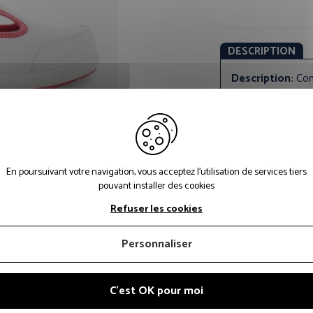
DESCRIPTION
Description:
Con
CONCEPTION
Référence prod
Couleur princip
En poursuivant votre navigation, vous acceptez l'utilisation de services tiers
Matériau tige:
C
pouvant installer des cookies
Caractéristique
Refuser les cookies
de propreté:
Am
Matériau semel
Personnaliser
EVA
Matériau de l'in
perforation:
Au
C'est OK pour moi
Fixation:
Velcro,