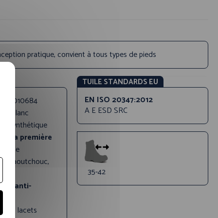
ception pratique, convient à tous types de pieds
TUILE STANDARDS EU
EN ISO 20347:2012
uit:
010684
A E ESD SRC
ale:
Blanc
uir synthétique
 de la première
ovible
le:
Caoutchouc,
35-42
sert anti-
cun
 Sans lacets