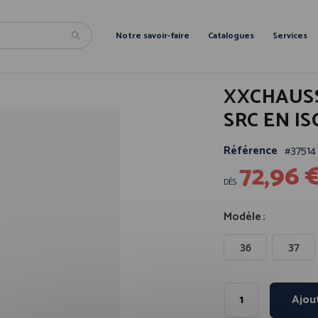
Notre savoir-faire
Catalogues
Services
XXCHAUSS
SRC EN IS
Référence
37514
72,96 
DÈS
Modèle
36
37
Ajou