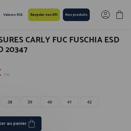
Valeurs RSE
Recycler vos EPI
Nos produits
URES CARLY FUC FUSCHIA ESD
O 20347
€
TTC
38
39
40
41
42
ter au panier