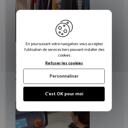
En poursuivant votre navigation, vous acceptez
l'utilisation de services tiers pouvant installer des
Mise à disposition de vestiaire
cookies
Refuser les cookies
Espace dédié pour l’essayage des dotations…
Mise en place, dans l’entreprise, d’un vestiaire pour
Personnaliser
essayage et validation des tailles
C'est OK pour moi