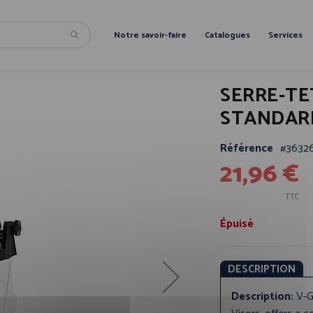
Notre savoir-faire
Catalogues
Services
SERRE-TE
STANDAR
Référence
3632
21,96 €
TTC
Épuisé
DESCRIPTION
Description:
V-G