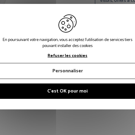
Visors, offers a
a helmet is not n
Versions (Extend
DÉFAUT
En poursuivant votre navigation, vous acceptez l'utilisation de services tiers
Nom produit:
V
pouvant installer des cookies
General Purpose
Refuser les cookies
Marquage des ve
Personnaliser
C'est OK pour moi