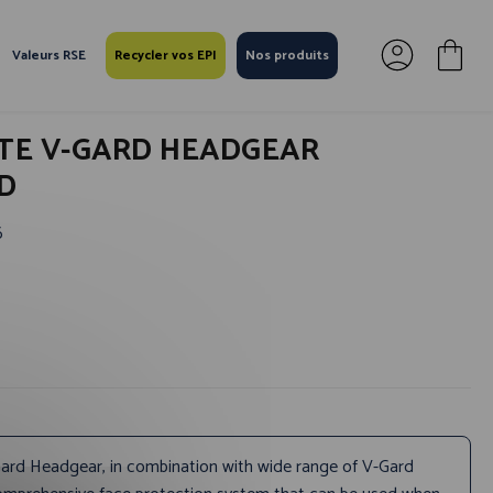
Valeurs RSE
Recycler vos EPI
Nos produits
TE V-GARD HEADGEAR
D
6
ard Headgear, in combination with wide range of V-Gard