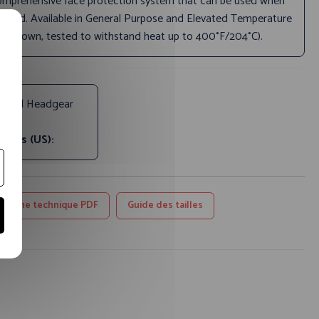
 comprehensive face protection system that can be used when
eeded. Available in General Purpose and Elevated Temperature
ed Crown, tested to withstand heat up to 400°F/204°C).
-Gard Headgear
rres (US):
Fiche technique PDF
Guide des tailles