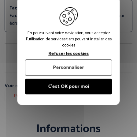
Facette Couleurs:
Noir
Facette Types de produits:
Accessoire - Support pour
écran
En poursuivant votre navigation, vous acceptez
l'utilisation de services tiers pouvant installer des
cookies
Refuser les cookies
Fiche technique PDF
Guide des tailles
Personnaliser
Voir nos autres pages :
C'est OK pour moi
Protection de la tête
Informations