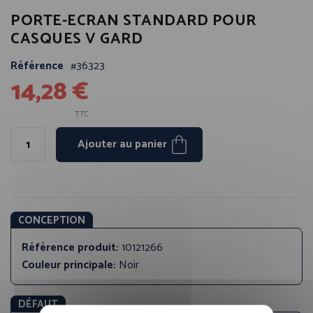
Passer
PORTE-ECRAN STANDARD POUR
au
début
CASQUES V GARD
de
la
Référence
36323
14,28 €
Galerie
d’images
TTC
Ajouter au panier
CONCEPTION
Référence produit:
10121266
Couleur principale:
Noir
DÉFAUT