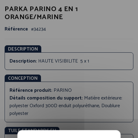
Passer
PARKA PARINO 4 EN 1
au
début
ORANGE/MARINE
de
la
Référence
34234
Galerie
d’images
DESCRIPTION
Description:
HAUTE VISIBILITE 5 x 1
CONCEPTION
Référence produit:
PARINO
Détails composition du support:
Matière extérieure:
polyester Oxford 300D enduit polyuréthane, Doublure
polyester
TUILE STANDARDS EU