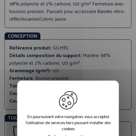
98% polyester et 2% carbone, 120 g/m² Fermeture avec
boutons pression Passant pour accessoire Bandes rétro-
réfléchissantesColoris: jaune
CONCEPTION
Référence produit:
GILMRJ
Détails composition du support:
Matière: 98%
polyester et 2% carbone, 120 g/m²
Grammage (g/m²):
120
Fermeture:
Bouton-pression
Tailles disponibles:
M, L , XL, 2XL, 3XL, 4XL
Couleur principale:
Jaune
Couleurs:
Jaune
En poursuivant votre navigation, vous acceptez
TUILE STANDARDS EU
l'utilisation de services tiers pouvant installer des
cookies