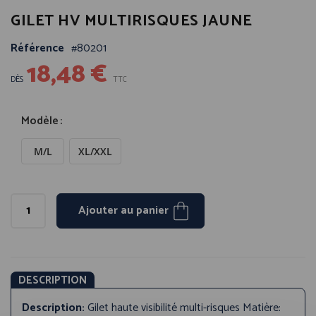
Passer
GILET HV MULTIRISQUES JAUNE
au
début
Référence
80201
de
18,48 €
la
Galerie
DÈS
TTC
d’images
Modèle
M/L
XL/XXL
Ajouter au panier
DESCRIPTION
Description:
Gilet haute visibilité multi-risques Matière: