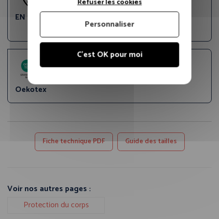
Refuser les cookies
EN 1149-5
EN 20471
Personnaliser
Classe 2
C'est OK pour moi
Oekotex
Fiche technique PDF
Guide des tailles
Voir nos autres pages :
Protection du corps