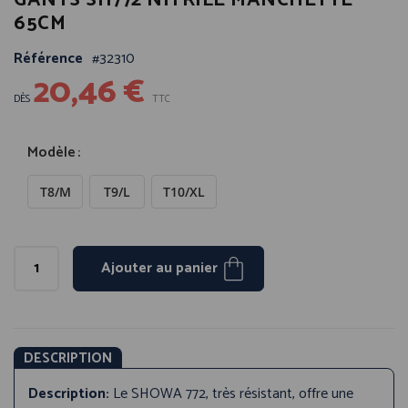
GANTS SH772 NITRILE MANCHETTE
début
65CM
de
la
Référence
32310
20,46 €
Galerie
d’images
DÈS
TTC
Modèle
T8/M
T9/L
T10/XL
Ajouter au panier
DESCRIPTION
Description:
Le SHOWA 772, très résistant, offre une