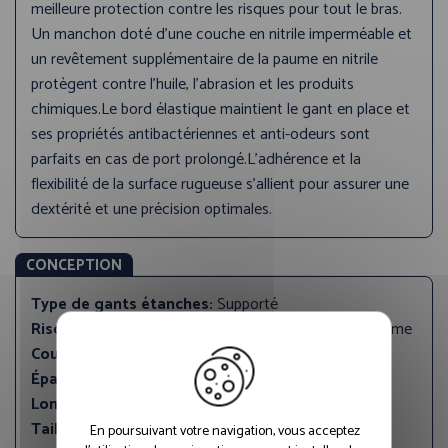
meilleure protection contre les risques pour tout le bras.
Un manchon doté d’une couche en nitrile imperméable et
un revêtement supplémentaire de la paume en nitrile
protègent contre l’huile, l’abrasion et les produits
chimiques.Le bord élastique maintient le gant en place et
ses propriétés antibactériennes et anti-odeurs sont
parfaits en cas de port prolongé.L’adhérence et la
flexibilité de la surface rugueuse s’allient pour assurer une
dextérité et une précision optimales.
CONCEPTION
Type de gants étanches:
Supporté
Risques:
Mécanique, Liquide, Chimique, Micro organisme
Couleur principale:
Jaune
Épaisseur (mm):
0.50
Longueur (mm):
650
Tailles disponibles:
7
En poursuivant votre navigation, vous acceptez