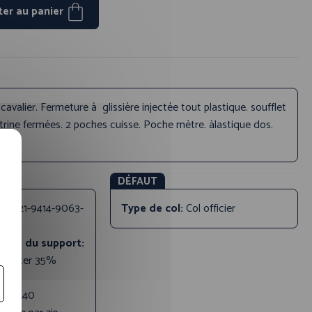
ter au panier
 cavalier. Fermeture à glissière injectée tout plastique. soufflet
trine fermées. 2 poches cuisse. Poche mètre. àlastique dos.
DÉFAUT
uit:
21-9414-9063-
Type de col:
Col officier
tion du support:
olyester 35%
 (g/m²):
240