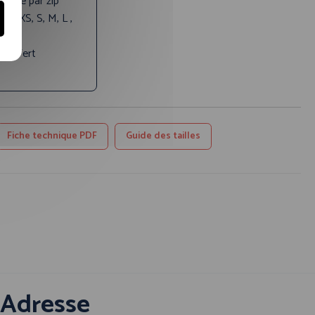
eture par zip
les:
XS, S, M, L ,
, 5XL
ale:
Vert
Fiche technique PDF
Guide des tailles
Adresse