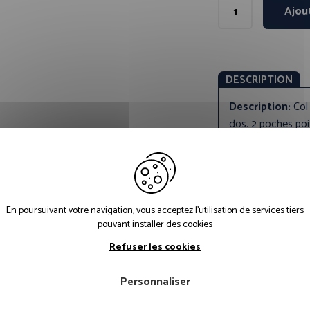
Ajou
DESCRIPTION
Description:
Col
dos. 2 poches poi
Manches droites.
CONCEPTION
Référence prod
En poursuivant votre navigation, vous acceptez l'utilisation de services tiers
2-0-vert us
pouvant installer des cookies
Détails composi
Refuser les cookies
Sergé 2/1 65% p
coton 240 gr/m²
Personnaliser
Grammage