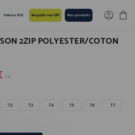
Valeurs RSE
Recycler vos EPI
Nos produits
SON 2ZIP POLYESTER/COTON
€
TTC
T2
T3
T4
T5
T6
T7