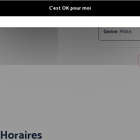
Fermeture:
Ferm
C'est OK pour moi
Tailles disponib
XL, 2XL, 3XL, 4XL
Couleur princip
Genre:
Mixte
Horaires