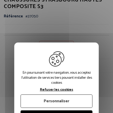
CHAUSSURES STRASBOURG HAUTES
début
COMPOSITE S3
de
la
Référence
37050
Galerie
d’images
Guide des tailles
En poursuivant votre navigation, vous acceptez
l'utilisation de services tiers pouvant installer des
Informations
cookies
Refuser les cookies
Mentions légales
Personnaliser
Conditions générales de ventes
Politique de confidentialité