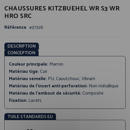
Passer
CHAUSSURES KITZBUEHEL WR S3 WR
au
début
HRO SRC
de
la
Référence
37326
Galerie
d’images
DESCRIPTION
CONCEPTION
Couleur principale:
Marron
Matériau tige:
Cuir
Matériau semelle:
PU, Caoutchouc, Vibram
Matériau de l'insert anti-perforation:
Non métallique
Matériau de l'embout de sécurité:
Composite
Fixation:
Lacets
TUILE STANDARDS EU