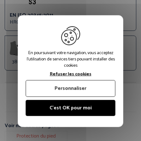
EN ISO 20345:2011
HRO WR FO A E SRC
En poursuivant votre navigation, vous acceptez
l'utilisation de services tiers pouvant installer des
38-47
cookies
Refuser les cookies
Personnaliser
Fiche technique PDF
Guide des tailles
C'est OK pour moi
Voir nos autres pages :
Protection du pied