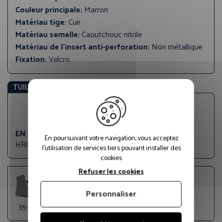
Couleur principale:
Marron
Matériau tige:
Cuir
Matériau semelle:
Caoutchouc nitrile
Matériau de l'insert anti-perforation:
Non métallique
Fixation:
Velcro
TUILE STANDARDS EU
EN ISO 20345:2022
En poursuivant votre navigation, vous acceptez
HRO WPA FO A E SR
l'utilisation de services tiers pouvant installer des
cookies
Refuser les cookies
Personnaliser
35-48