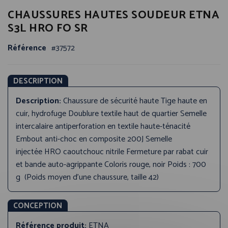
Passer
CHAUSSURES HAUTES SOUDEUR ETNA
au
début
S3L HRO FO SR
de
la
Référence
37572
Galerie
d’images
DESCRIPTION
Description:
Chaussure de sécurité haute Tige haute en
cuir, hydrofuge Doublure textile haut de quartier Semelle
intercalaire antiperforation en textile haute-ténacité
Embout anti-choc en composite 200J Semelle
injectée HRO caoutchouc nitrile Fermeture par rabat cuir
et bande auto-agrippante Coloris rouge, noir Poids : 700
g (Poids moyen d'une chaussure, taille 42)
CONCEPTION
Référence produit:
ETNA