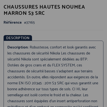
Passer
CHAUSSURES HAUTES NOUMEA
au
début
MARRON S3 SRC
de
la
Référence
37165
Galerie
d’images
DESCRIPTION
Description:
Robustesse, confort et look garantis avec
les chaussures de sécurité Nikola Les chaussures de
sécurité Nikola sont spécialement dédiées au BTP.
Dotées de gros crans et du FLEX SYSTEM, ces
chaussures de sécurité basses s’adaptent aux terrains
accidentés. En outre, elles répondent aux exigences de la
norme EN ISO 20345 : 2011 S3 SRC qui vous garantit une
bonne adhérence sur tous types de sols. CI HI, leur
semellage est isolé contre le froid et la chaleur. Les
chaussures sont équipées d’un insert antiperforation non