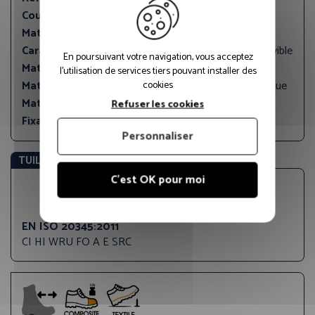
Couleur principale:
Marron
Matériau tige:
Cuir
Caractéristique de la première de propreté:
Amovible
En poursuivant votre navigation, vous acceptez
Matériau semelle:
PU, 2d
l'utilisation de services tiers pouvant installer des
Matériau de l'insert anti-perforation:
cookies
Non métallique
Matériau de l'embout de sécurité:
Composite
Refuser les cookies
Fixation:
Lacets
Personnaliser
TUILE STANDARDS EU
C'est OK pour moi
EN ISO 20345:2011
CI HI WRU FO A E SRC