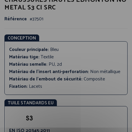
CHAUSSURES HAUTES EDMONTON NO
début
METAL S3 CI SRC
de
la
Référence
37501
Galerie
d’images
CONCEPTION
Couleur principale:
Bleu
Matériau tige:
Textile
Matériau semelle:
PU, 2d
Matériau de l'insert anti-perforation:
Non métallique
Matériau de l'embout de sécurité:
Composite
Fixation:
Lacets
TUILE STANDARDS EU
EN ISO 20345:2011