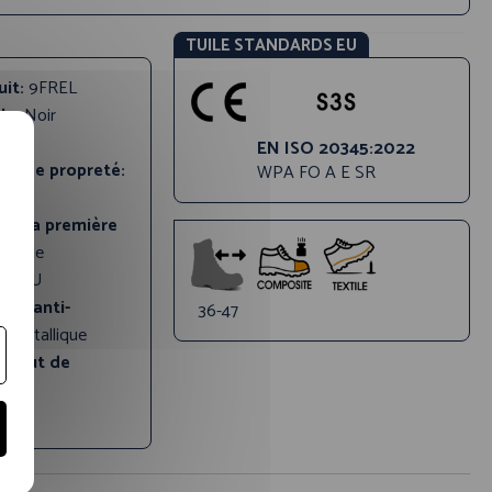
TUILE STANDARDS EU
uit:
9FREL
ale:
Noir
uir
EN ISO 20345:2022
re de propreté:
WPA FO A E SR
 de la première
ovible
le:
PU
sert anti-
36-47
 métallique
embout de
ite