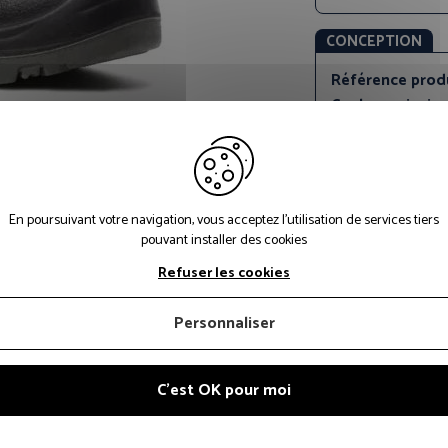
CONCEPTION
Référence prod
Couleur princip
Matériau tige:
C
Matériau premiè
PU
Caractéristique
En poursuivant votre navigation, vous acceptez l'utilisation de services tiers
de propreté:
Am
pouvant installer des cookies
Matériau semel
Refuser les cookies
Matériau de l'in
perforation:
Non
Personnaliser
Matériau de l'
sécurité:
Compos
Fixation:
Lacets
C'est OK pour moi