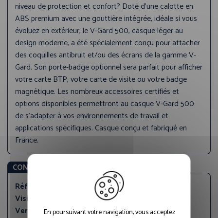
niveau de protection et confort? Doté d’une calotte en
ABS premium avec une gouttière intégrée, idéale si vous
évoluez en extérieur, le V-Gard 500, casque léger au
design moderne, a été spécialement conçu pour attacher
des coquilles antibruit et/ou des écrans de la gamme V-
Gard. Son porte-badge optionnel sera parfait pour afficher
votre carte BTP, votre carte de visite ou votre badge
magnétique. Les nombreux accessoires certifiés et
options disponibles permettront au casque V-Gard 500
de s’adapter à vos environnements de travail et
applications spécifiques. Casque conçu et fabriqué en
France.
CONCEPTION
Référence produit:
GV419-0000000-000
Visière du casque:
Standard
Ventilation:
Ventilé
En poursuivant votre navigation, vous acceptez