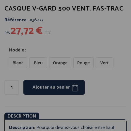
Passer
CASQUE V-GARD 500 VENT. FAS-TRAC
au
début
Référence
36277
de
27,72 €
la
Galerie
DÈS
TTC
d’images
Modèle
Blanc
Bleu
Orange
Rouge
Vert
Ajouter au panier
DESCRIPTION
Description:
Pourquoi devriez-vous choisir entre haut