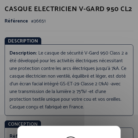
Passer
CASQUE ELECTRICIEN V-GARD 950 CL2
au
début
Référence
36651
de
la
Galerie
DESCRIPTION
d’images
Description:
Le casque de sécurité V-Gard 950 Class 2 a
été développé pour les activités électriques nécessitant
une protection contre les arcs électriques jusqu'à 7kA. Ce
casque électricien non ventilé, équilibré et léger, est doté
d'un écran facial intégré GS-ET-29 Classe 2 (7kA) -avec
une transmission de la lumière ≥ 75%! -et d'une
protection textile unique pour votre cou et vos oreilles.
Casque conçu et fabriqué en France.
CONCEPTION
Référence produit:
GVF1A-C0AA00I-000