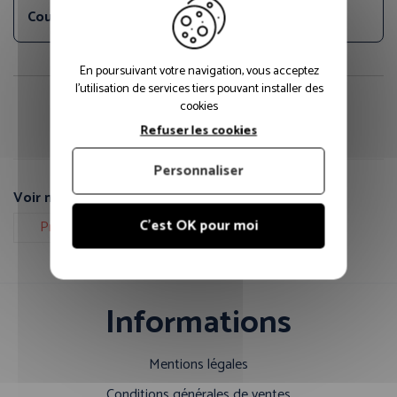
Couleur principale:
Blanc
En poursuivant votre navigation, vous acceptez
l'utilisation de services tiers pouvant installer des
cookies
Fiche technique PDF
Guide des tailles
Refuser les cookies
Personnaliser
Voir nos autres pages :
C'est OK pour moi
Protection de la tête
Informations
Mentions légales
Conditions générales de ventes