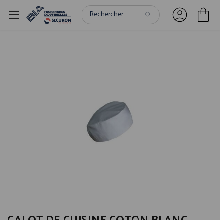
Panneau de gestion des cookies
Passer
à
la
fin
de
la
galerie
d’images
Passer
au