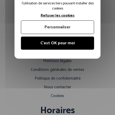
l'utilisation de services tiers pouvant installer des
cookies
Guide des tailles
Refuser les cookies
Personnaliser
C'est OK pour moi
Informations
Mentions légales
Conditions générales de ventes
Politique de confidentialité
Nous contacter
Cookies
Horaires