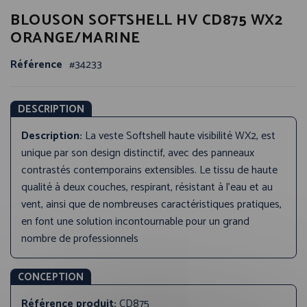
Passer
BLOUSON SOFTSHELL HV CD875 WX2
au
début
ORANGE/MARINE
de
la
Référence
34233
Galerie
d’images
DESCRIPTION
Description:
La veste Softshell haute visibilité WX2, est
unique par son design distinctif, avec des panneaux
contrastés contemporains extensibles. Le tissu de haute
qualité à deux couches, respirant, résistant à l'eau et au
vent, ainsi que de nombreuses caractéristiques pratiques,
en font une solution incontournable pour un grand
nombre de professionnels
CONCEPTION
Référence produit:
CD875