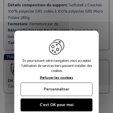
Détails composition du support:
Softshell 2 Couches
100% polyester GRS collée à 100% polyester GRS Micro
Polaire 280g
Fermeture:
Fermeture par zip
Rétroréfléchissant haut du corps:
Torse et bras (2
bandes)
Tailles disponibles:
S, M, L , XL, 2XL, 3XL
TUILE STANDARDS EU
En poursuivant votre navigation, vous acceptez
l'utilisation de services tiers pouvant installer des
cookies
Refuser les cookies
EN 20471
Classe 3
Personnaliser
C'est OK pour moi