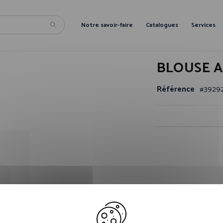
Notre savoir-faire
Catalogues
Services
BLOUSE 
Référence
3929