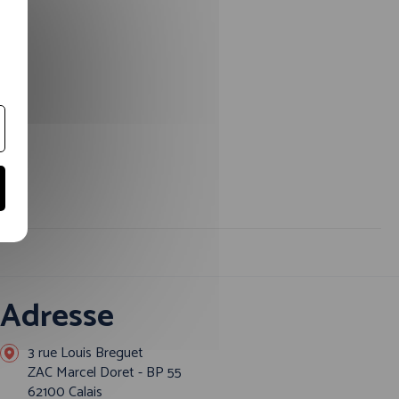
Adresse
3 rue Louis Breguet
ZAC Marcel Doret - BP 55
62100 Calais