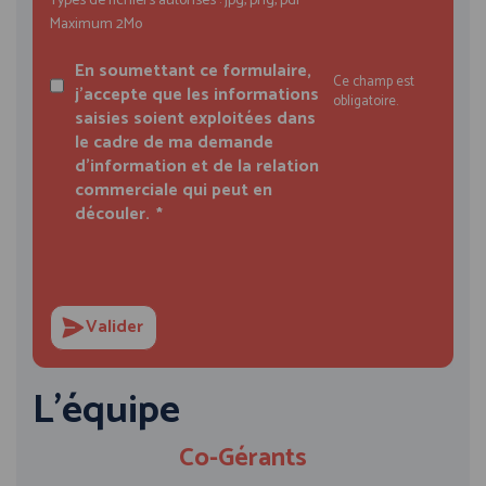
Types de fichiers autorisés : jpg, png, pdf
Maximum 2Mo
En soumettant ce formulaire,
Ce champ est
j'accepte que les informations
obligatoire.
saisies soient exploitées dans
le cadre de ma demande
d'information et de la relation
commerciale qui peut en
découler.
Valider
L'équipe
Co-Gérants