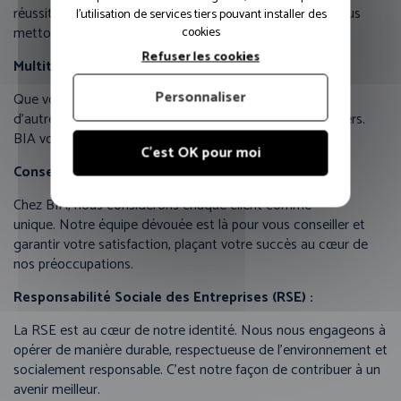
réussite. Rassemblant des professionnels passionnés, nous
l'utilisation de services tiers pouvant installer des
mettons à votre disposition un savoir-faire exceptionnel.
cookies
Refuser les cookies
Multitude de métiers :
Personnaliser
Que vous opériez dans la construction, la fabrication ou
d’autres secteurs, nous couvrons une multitude de métiers.
BIA vous équipe, quel que soit votre domaine d’activité.
C'est OK pour moi
Conseils personnalisés et satisfaction client :
Chez BIA, nous considérons chaque client comme
unique. Notre équipe dévouée est là pour vous conseiller et
garantir votre satisfaction, plaçant votre succès au cœur de
nos préoccupations.
Responsabilité Sociale des Entreprises (RSE) :
La RSE est au cœur de notre identité. Nous nous engageons à
opérer de manière durable, respectueuse de l’environnement et
socialement responsable. C’est notre façon de contribuer à un
avenir meilleur.