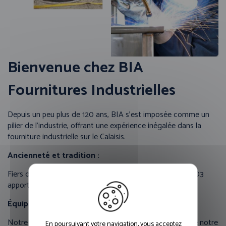
Bienvenue chez BIA
Fournitures Industrielles
Depuis un peu plus de 120 ans, BIA s’est imposée comme un
pilier de l’industrie, offrant une expérience inégalée dans la
fourniture industrielle sur le Calaisis.
Ancienneté et tradition :
Fiers de notre histoire, nous sommes présents depuis 1903
apportant une expertise durable à nos clients.
Équipe dévouée :
Notre équipe nombreuse et expérimentée est le cœur de notre
En poursuivant votre navigation, vous acceptez